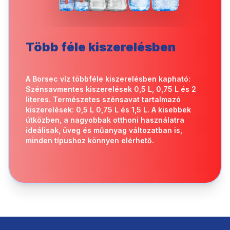
Több féle kiszerelésben
A Borsec víz többféle kiszerelésben kapható:
Szénsavmentes kiszerelések 0,5 L, 0,75 L és 2
literes. Természetes szénsavat tartalmazó
kiszerelések: 0,5 L 0,75 L és 1,5 L. A kisebbek
útközben, a nagyobbak otthoni használatra
ideálisak, üveg és műanyag változatban is,
minden típushoz könnyen elérhető.