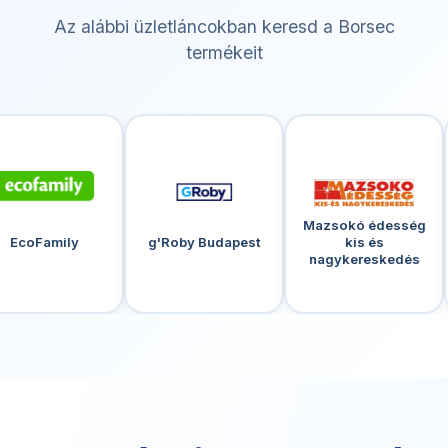
Az alábbi üzletláncokban keresd a Borsec
termékeit
Mazsokó édesség
Miskolc
g'Roby Budapest
kis és
italkereskedőh
nagykereskedés
C+C