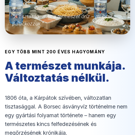
"A tisztaság, amit a természet őriz – mi csak
palackozzuk."
EGY TÖBB MINT 200 ÉVES HAGYOMÁNY
A természet munkája.
Változtatás nélkül.
1806 óta, a Kárpátok szívében, változatlan
tisztasággal. A Borsec ásványvíz történelme nem
egy gyártási folyamat története – hanem egy
természetes kincs felfedezésének és
megőrzésének krónikája.