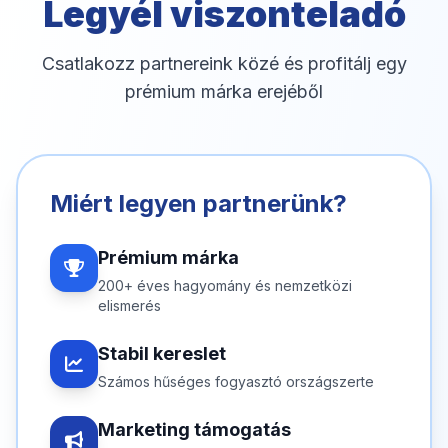
Legyél viszonteladó
Csatlakozz partnereink közé és profitálj egy
prémium márka erejéből
Miért legyen partnerünk?
Prémium márka
200+ éves hagyomány és nemzetközi
elismerés
Stabil kereslet
Számos hűséges fogyasztó országszerte
Marketing támogatás