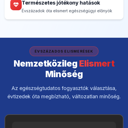
Természetes jótékony hatások
Évszázadok óta elismert egészségügyi előnyök
ÉVSZÁZADOS ELISMERÉSEK
Nemzetközileg
Elismert
Minőség
Az egészségtudatos fogyasztók választása,
évtizedek óta megbízható, változatlan minőség.