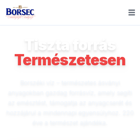
Tiszta forrás
Természetesen
Borszéki víz – természetes ásványi
anyagokban gazdag forrásvíz, amely segíti
az emésztést, támogatja az anyagcserét és
hozzájárul a mindennapi egyensúlyhoz. 220
éve a természet ajándéka.