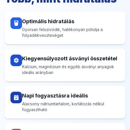
Optimális hidratálás
Gyorsan felszívódik, hatékonyan pótolja a
folyadékveszteséget
Kiegyensúlyozott ásványi összetétel
Kalcium, magnézium és egyéb ásványi anyagok
ideális arányban
Napi fogyasztásra ideális
Alacsony nátriumtartalom, korlátozás nélkül
fogyasztható