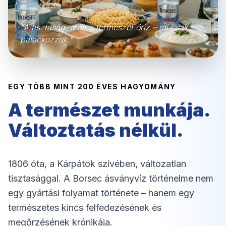
"A tisztaság, amit a természet őriz – mi csak
palackozzuk."
EGY TÖBB MINT 200 ÉVES HAGYOMÁNY
A természet munkája.
Változtatás nélkül.
1806 óta, a Kárpátok szívében, változatlan
tisztasággal. A Borsec ásványvíz történelme nem
egy gyártási folyamat története – hanem egy
természetes kincs felfedezésének és
megőrzésének krónikája.