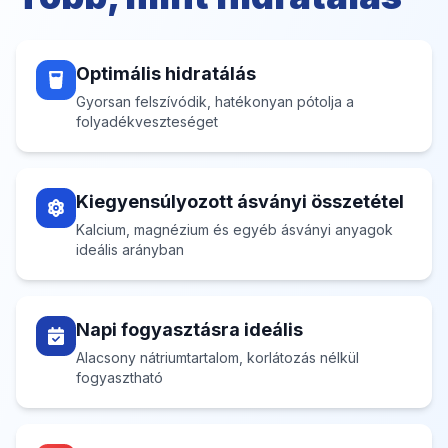
Optimális hidratálás
Gyorsan felszívódik, hatékonyan pótolja a
folyadékveszteséget
Kiegyensúlyozott ásványi összetétel
Kalcium, magnézium és egyéb ásványi anyagok
ideális arányban
Napi fogyasztásra ideális
Alacsony nátriumtartalom, korlátozás nélkül
fogyasztható