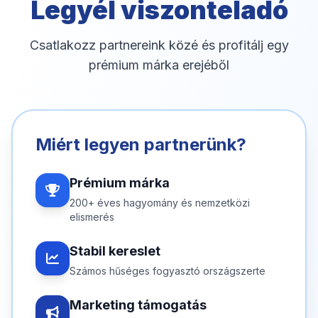
Legyél viszonteladó
Csatlakozz partnereink közé és profitálj egy
prémium márka erejéből
Miért legyen partnerünk?
Prémium márka
200+ éves hagyomány és nemzetközi
elismerés
Stabil kereslet
Számos hűséges fogyasztó országszerte
Marketing támogatás