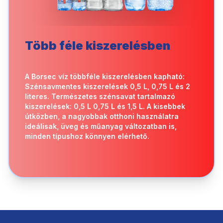
Több féle kiszerelésben
A Borsec víz többféle kiszerelésben kapható:
Szénsavmentes kiszerelések 0,5 L, 0,75 L és 2
literes. Természetes szénsavat tartalmazó
kiszerelések: 0,5 L 0,75 L és 1,5 L. A kisebbek
útközben, a nagyobbak otthoni használatra
ideálisak, üveg és műanyag változatban is,
minden típushoz könnyen elérhető.