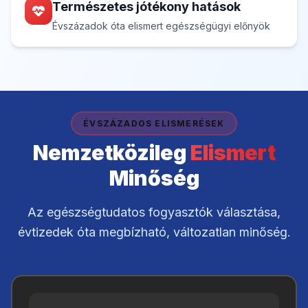
Természetes jótékony hatások
Évszázadok óta elismert egészségügyi előnyök
ÉVSZÁZADOS ELISMERÉSEK
Nemzetközileg
Elismert
Minőség
Az egészségtudatos fogyasztók választása,
évtizedek óta megbízható, változatlan minőség.