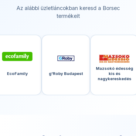
Az alábbi üzletláncokban keresd a Borsec
termékeit
Mazsokó édesség
Miskol
g'Roby Budapest
kis és
italkereske
nagykereskedés
C+C