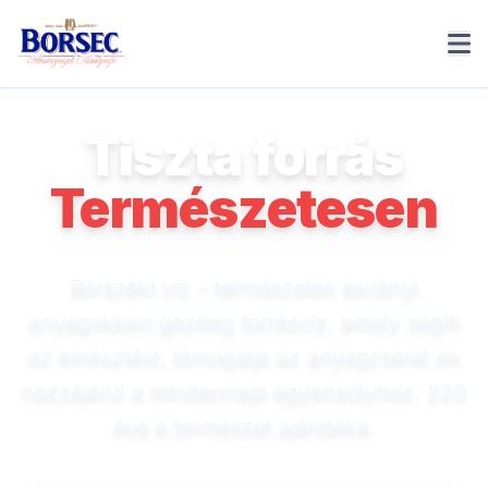
Tiszta forrás
Természetesen
Borszéki víz – természetes ásványi
anyagokban gazdag forrásvíz, amely segíti
az emésztést, támogatja az anyagcserét és
hozzájárul a mindennapi egyensúlyhoz. 220
éve a természet ajándéka.